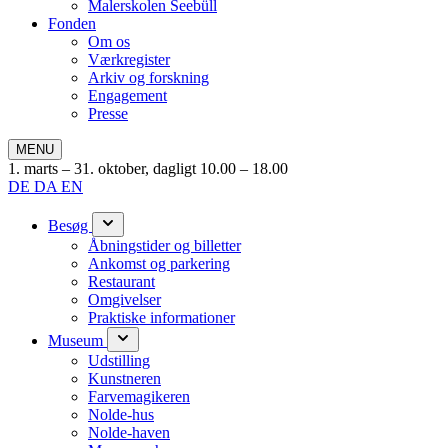
Malerskolen Seebüll
Fonden
Om os
Værkregister
Arkiv og forskning
Engagement
Presse
MENU
1. marts – 31. oktober, dagligt 10.00 – 18.00
DE
DA
EN
Besøg
Åbningstider og billetter
Ankomst og parkering
Restaurant
Omgivelser
Praktiske informationer
Museum
Udstilling
Kunstneren
Farvemagikeren
Nolde-hus
Nolde-haven