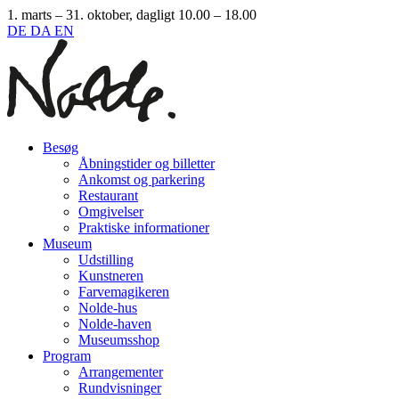
1. marts – 31. oktober, dagligt 10.00 – 18.00
DE
DA
EN
Besøg
Åbningstider og billetter
Ankomst og parkering
Restaurant
Omgivelser
Praktiske informationer
Museum
Udstilling
Kunstneren
Farvemagikeren
Nolde-hus
Nolde-haven
Museumsshop
Program
Arrangementer
Rundvisninger