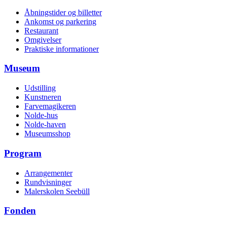
Åbningstider og billetter
Ankomst og parkering
Restaurant
Omgivelser
Praktiske informationer
Museum
Udstilling
Kunstneren
Farvemagikeren
Nolde-hus
Nolde-haven
Museumsshop
Program
Arrangementer
Rundvisninger
Malerskolen Seebüll
Fonden