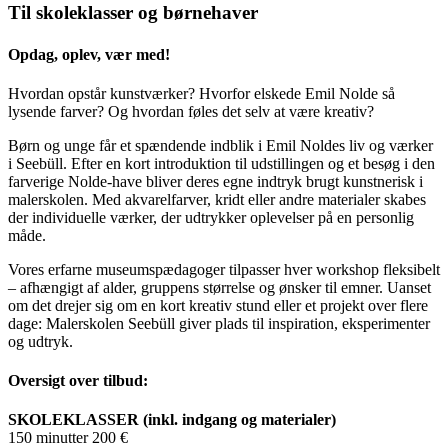
Til skoleklasser og børnehaver
Opdag, oplev, vær med!
Hvordan opstår kunstværker? Hvorfor elskede Emil Nolde så
lysende farver? Og hvordan føles det selv at være kreativ?
Børn og unge får et spændende indblik i Emil Noldes liv og værker
i Seebüll. Efter en kort introduktion til udstillingen og et besøg i den
farverige Nolde-have bliver deres egne indtryk brugt kunstnerisk i
malerskolen. Med akvarelfarver, kridt eller andre materialer skabes
der individuelle værker, der udtrykker oplevelser på en personlig
måde.
Vores erfarne museumspædagoger tilpasser hver workshop fleksibelt
– afhængigt af alder, gruppens størrelse og ønsker til emner. Uanset
om det drejer sig om en kort kreativ stund eller et projekt over flere
dage: Malerskolen Seebüll giver plads til inspiration, eksperimenter
og udtryk.
Oversigt over tilbud:
SKOLEKLASSER (inkl. indgang og materialer)
150 minutter 200 €