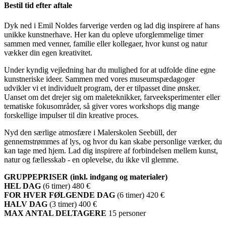
Bestil tid efter aftale
Dyk ned i Emil Noldes farverige verden og lad dig inspirere af hans
unikke kunstnerhave. Her kan du opleve uforglemmelige timer
sammen med venner, familie eller kollegaer, hvor kunst og natur
vækker din egen kreativitet.
Under kyndig vejledning har du mulighed for at udfolde dine egne
kunstneriske ideer. Sammen med vores museumspædagoger
udvikler vi et individuelt program, der er tilpasset dine ønsker.
Uanset om det drejer sig om maleteknikker, farveeksperimenter eller
tematiske fokusområder, så giver vores workshops dig mange
forskellige impulser til din kreative proces.
Nyd den særlige atmosfære i Malerskolen Seebüll, der
gennemstrømmes af lys, og hvor du kan skabe personlige værker, du
kan tage med hjem. Lad dig inspirere af forbindelsen mellem kunst,
natur og fællesskab - en oplevelse, du ikke vil glemme.
GRUPPEPRISER (inkl. indgang og materialer)
HEL DAG
(6 timer) 480 €
FOR HVER FØLGENDE DAG
(6 timer) 420 €
HALV DAG
(3 timer) 400 €
MAX ANTAL DELTAGERE
15 personer