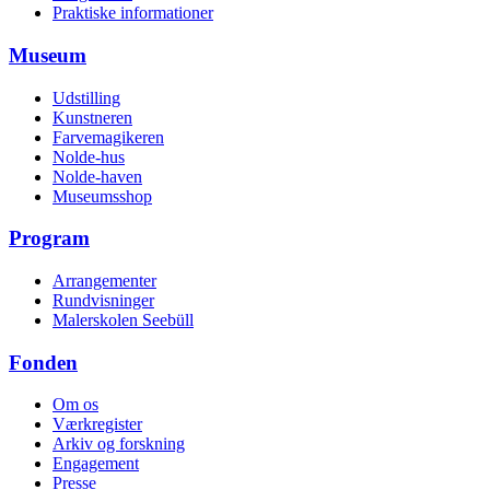
Praktiske informationer
Museum
Udstilling
Kunstneren
Farvemagikeren
Nolde-hus
Nolde-haven
Museumsshop
Program
Arrangementer
Rundvisninger
Malerskolen Seebüll
Fonden
Om os
Værkregister
Arkiv og forskning
Engagement
Presse