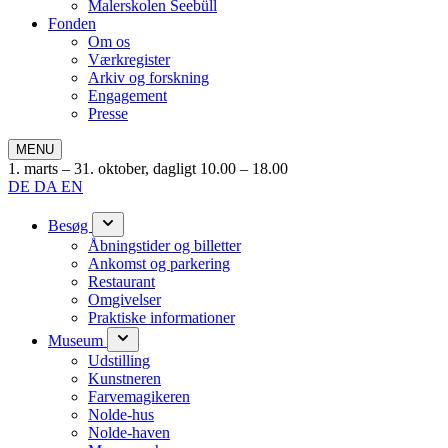
Malerskolen Seebüll
Fonden
Om os
Værkregister
Arkiv og forskning
Engagement
Presse
MENU
1. marts – 31. oktober, dagligt 10.00 – 18.00
DE
DA
EN
Besøg
Åbningstider og billetter
Ankomst og parkering
Restaurant
Omgivelser
Praktiske informationer
Museum
Udstilling
Kunstneren
Farvemagikeren
Nolde-hus
Nolde-haven