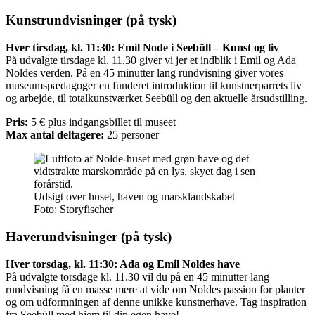
Kunstrundvisninger (på tysk)
Hver tirsdag, kl. 11:30: Emil Node i Seebüll – Kunst og liv
På udvalgte tirsdage kl. 11.30 giver vi jer et indblik i Emil og Ada
Noldes verden. På en 45 minutter lang rundvisning giver vores
museumspædagoger en funderet introduktion til kunstnerparrets liv
og arbejde, til totalkunstværket Seebüll og den aktuelle årsudstilling.
Pris:
5 € plus indgangsbillet til museet
Max antal deltagere:
25 personer
Udsigt over huset, haven og marsklandskabet
Foto: Storyfischer
Haverundvisninger (på tysk)
Hver torsdag, kl. 11:30: Ada og Emil Noldes have
På udvalgte torsdage kl. 11.30 vil du på en 45 minutter lang
rundvisning få en masse mere at vide om Noldes passion for planter
og om udformningen af denne unikke kunstnerhave. Tag inspiration
fra Seebüll med hjem til din egen have!