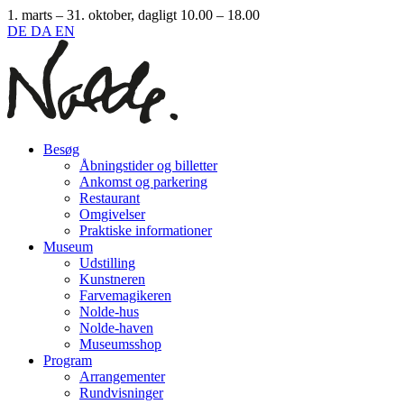
1. marts – 31. oktober, dagligt 10.00 – 18.00
DE
DA
EN
Besøg
Åbningstider og billetter
Ankomst og parkering
Restaurant
Omgivelser
Praktiske informationer
Museum
Udstilling
Kunstneren
Farvemagikeren
Nolde-hus
Nolde-haven
Museumsshop
Program
Arrangementer
Rundvisninger